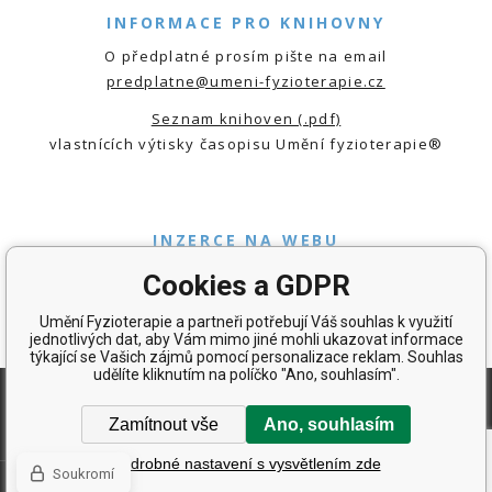
INFORMACE PRO KNIHOVNY
O předplatné prosím pište na email
predplatne@umeni-fyzioterapie.cz
Seznam knihoven (.pdf)
vlastnících výtisky časopisu Umění fyzioterapie®
INZERCE NA WEBU
Ceník a rozměry inzerce - web (.pdf)
Cookies a GDPR
Ceník a rozměry inzerce - časopis UmFyz (.pdf)
Umění Fyzioterapie a partneři potřebují Váš souhlas k využití
jednotlivých dat, aby Vám mimo jiné mohli ukazovat informace
týkající se Vašich zájmů pomocí personalizace reklam. Souhlas
udělíte kliknutím na políčko "Ano, souhlasím".
O ČASOPISE
PRODEJNÍ MÍSTA
KNIHOVNY
Zamítnout vše
Ano, souhlasím
BLOG
Podrobné nastavení s vysvětlením zde
Soukromí
© 2026
Tvorba a pronájem eshopů
BINARGON.cz