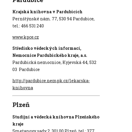
Krajská knihovna v Pardubicích
Pernštýnské nám. 77, 530 94 Pardubice,
tel.: 466 531 240
www.kpce.cz
Středisko vědeckých informací,
Nemocnice Pardubického kraje, a.s.
Pardubická nemocnice, Kyjevská 44, 532
03 Pardubice
http://pardubice.nempk.cz/lekarska-
knihovna
Plzeň
Studijní a vědecká knihovna Plzeňského
kraje
Smetanovy sady 2, 301 00 Plzeň, tel.: 377