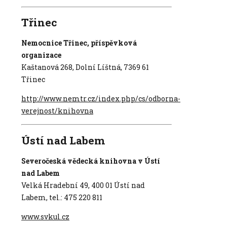
Třinec
Nemocnice Třinec, příspěvková
organizace
Kaštanová 268, Dolní Líštná, 7369 61
Třinec
http://www.nemtr.cz/index.php/cs/odborna-
verejnost/knihovna
Ústí nad Labem
Severočeská vědecká knihovna v Ústí
nad Labem
Velká Hradební 49, 400 01 Ústí nad
Labem, tel.: 475 220 811
www.svkul.cz