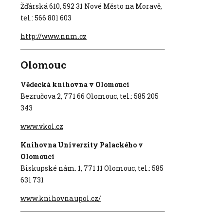
Žďárská 610, 592 31 Nové Město na Moravě,
tel.: 566 801 603
http://www.nnm.cz
Olomouc
Vědecká knihovna v Olomouci
Bezručova 2, 771 66 Olomouc, tel.: 585 205
343
www.vkol.cz
Knihovna Univerzity Palackého v
Olomouci
Biskupské nám. 1, 771 11 Olomouc, tel.: 585
631 731
www.knihovna.upol.cz/