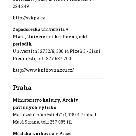
224 249
http://svkpk.cz
Západočeská univerzita v
Plzni, Univerzitní knihovna, odd.
periodik
Univerzitní 2732/8, 306 14 Plzeň 3 - Jižní
Předměstí, tel.: 377 637 700
http://www.knihovna.zcu.cz/
Praha
Ministerstvo kultury, Archiv
povinných výtisků
Maltézské náměstí 471/1, 118 01 Praha 1 -
Malá Strana, tel.: 257 085 111
Městská knihovna v Praze