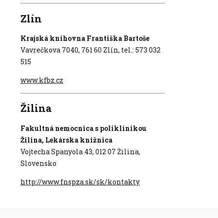
Zlín
Krajská knihovna Františka Bartoše
Vavrečkova 7040, 761 60 Zlín, tel.: 573 032
515
www.kfbz.cz
Žilina
Fakultná nemocnica s poliklinikou
Žilina, Lekárska knižnica
Vojtecha Spanyola 43, 012 07 Žilina,
Slovensko
http://www.fnspza.sk/sk/kontakty