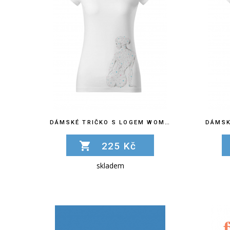
DÁMSKÉ TRIČKO S LOGEM WOMEN´S HEALTH PHYSIOTHERAPY
225 Kč
skladem