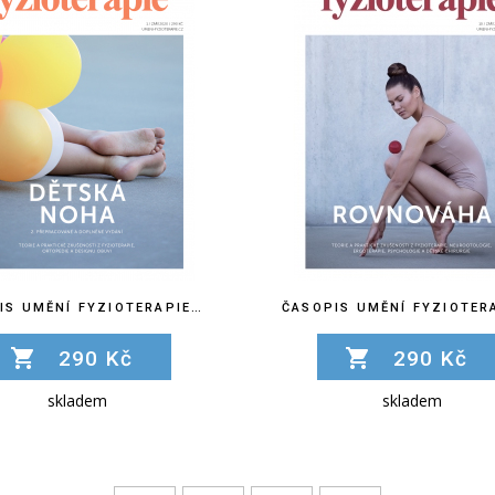
ČASOPIS UMĚNÍ FYZIOTERAPIE Č. 1/2. PŘEPRACOVANÉ A DOPLNĚNÉ VYDÁNÍ
290 Kč
290 Kč
skladem
skladem