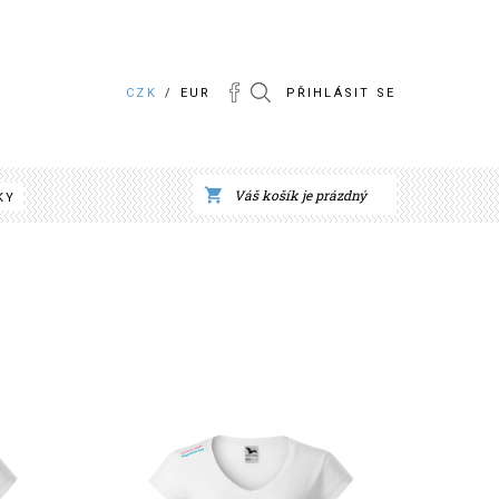
CZK
/
EUR
PŘIHLÁSIT SE
Váš košík je prázdný
KY