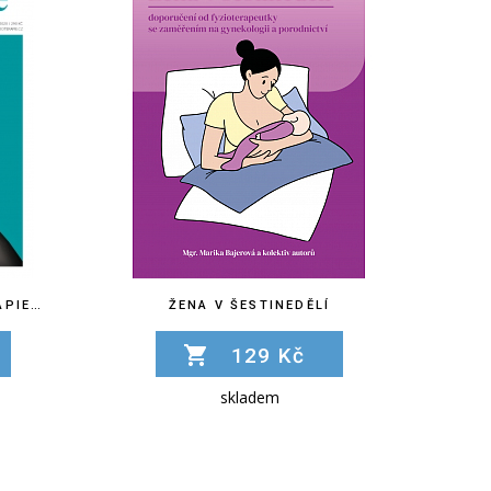
ČASOPIS UMĚNÍ FYZIOTERAPIE Č. 9
ŽENA V ŠESTINEDĚLÍ
129 Kč
skladem