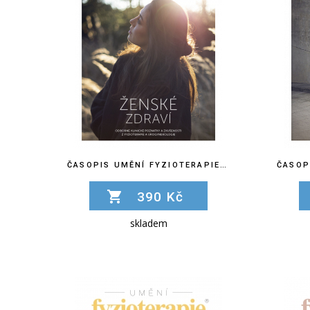
ČASOPIS UMĚNÍ FYZIOTERAPIE Č. 20
390 Kč
skladem