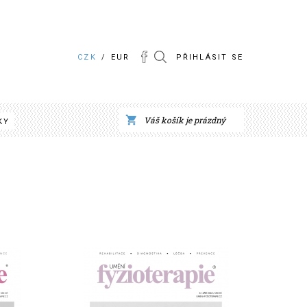
CZK
/
EUR
PŘIHLÁSIT SE
Váš košík je prázdný
KY